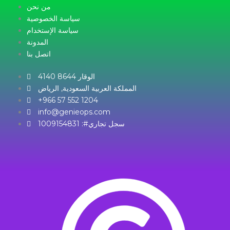
من نحن
سياسة الخصوصية
سياسة الإستخدام
المدونة
اتصل بنا
4140 الوقار 8644
المملكة العربية السعودية, الرياض
+966 57 552 1204
info@genieops.com
سجل تجاري#: 1009154831